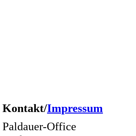
© 2026 Die Paldauer.
Franz Griesbacher
Erwin Pfundner
Didi Ganshofer
Renato Wohllaib
Tony Hofer
Harry Muster
Kontakt/
Impressum
Paldauer-Office