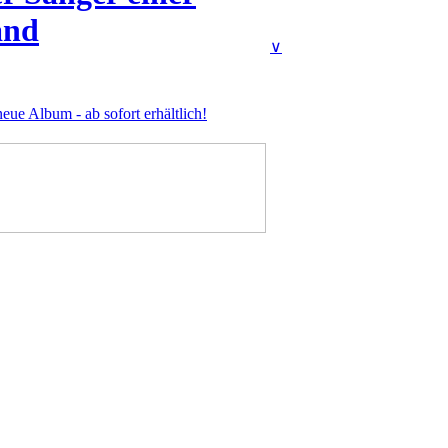
and
∨
eue Album - ab sofort erhältlich!