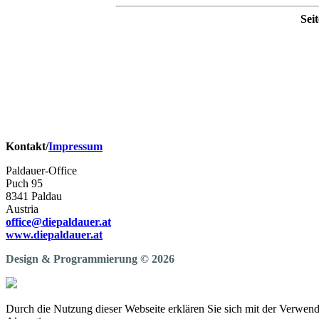
Seit
© 2026 Die Paldauer.
Franz Griesbacher
Erwin Pfundner
Didi Ganshofer
Renato Wohllaib
Tony Hofer
Harry Muster
Kontakt/
Impressum
Paldauer-Office
Puch 95
8341 Paldau
Austria
office@diepaldauer.at
www.diepaldauer.at
Design & Programmierung © 2026
Durch die Nutzung dieser Webseite erklären Sie sich mit der Verwe