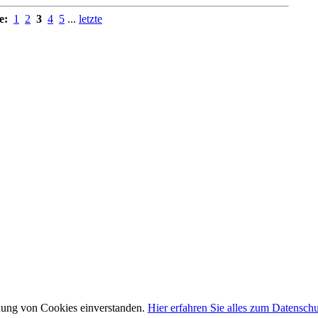
e:
1
2
3
4
5
...
letzte
ndung von Cookies einverstanden.
Hier erfahren Sie alles zum Datensch