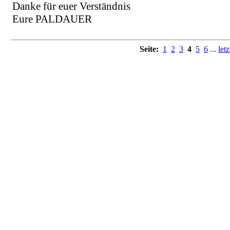
Danke für euer Verständnis
Eure PALDAUER
Seite:
1
2
3
4
5
6
...
letz
© 2026 Die Paldauer.
Franz Griesbacher
Erwin Pfundner
Didi Ganshofer
Renato Wohllaib
Tony Hofer
Harry Muster