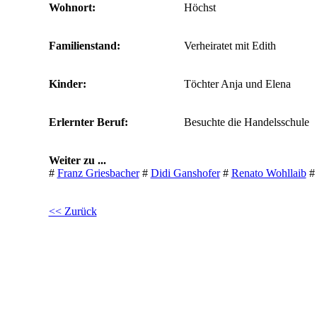
Wohnort:
Höchst
Familienstand:
Verheiratet mit Edith
Kinder:
Töchter Anja und Elena
Erlernter Beruf:
Besuchte die Handelsschule
Weiter zu ...
#
Franz Griesbacher
#
Didi Ganshofer
#
Renato Wohllaib
<< Zurück
© 2026 Die Paldauer.
Franz Griesbacher