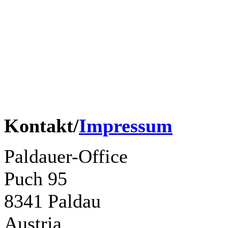
Erwin Pfundner
Didi Ganshofer
Renato Wohllaib
Tony Hofer
Harry Muster
Kontakt/
Impressum
Paldauer-Office
Puch 95
8341 Paldau
Austria