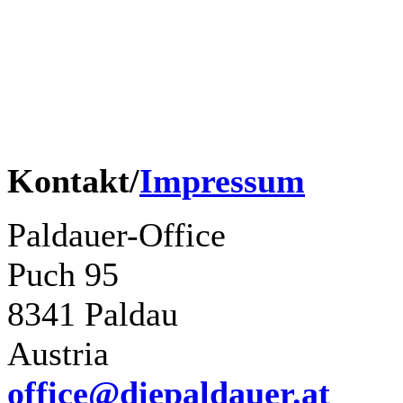
Didi Ganshofer
Renato Wohllaib
Tony Hofer
Harry Muster
Kontakt/
Impressum
Paldauer-Office
Puch 95
8341 Paldau
Austria
office@diepaldauer.at